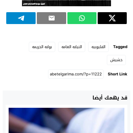
Tagged
القليوبيه
النيابه العامه
بوابه الجريمه
حشيش
Short Link
قد يهمك أيضا