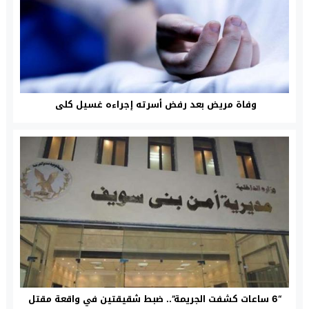
وفاة مريض بعد رفض أسرته إجراءه غسيل كلى
“6 ساعات كشفت الجريمة”.. ضبط شقيقتين في واقعة مقتل