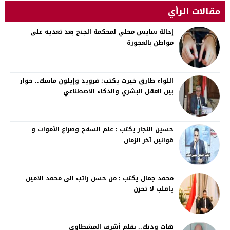
مقالات الرأي
إحالة سايس محلي لمحكمة الجنح بعد تعديه على
مواطن بالعجوزة
اللواء طارق خيرت يكتب: فرويد وإيلون ماسك.. حوار
بين العقل البشري والذكاء الاصطناعي
حسين النجار يكتب : علم السفح وصراع الأموات و
قوانين آخر الزمان
محمد جمال يكتب : من حسن راتب الى محمد الامين
ياقلب لا تحزن
هات ودنك.. بقلم أشرف المشطاوي