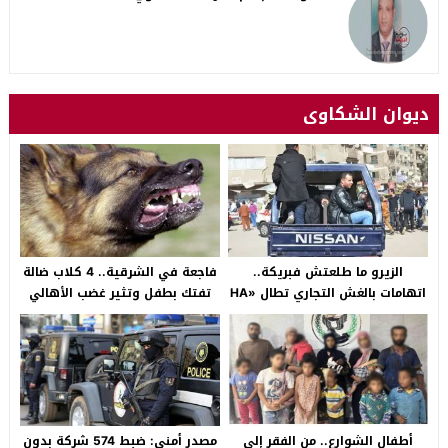
ديوان الشكاوى
الزيرو ما طلعتش فبريكة..
فاجعة في الشرقية.. 4 كلاب ضالة
اتهامات بالغش التجاري تطال «HA
تفتك بطفل وتثير غضب الأهالي
Auto التجمع».. شكوى شراء
بالصالحية الجديدة
سيارة بـ3 ملايين جنيه تفجّر الأزمة
أطفال الشوارع.. من الفقر إلى
مصدر أمني: ضبط 574 شركة بدون