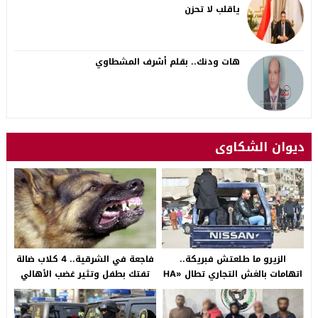
ياقلب لا تحزن
هات ودنك.. بقلم أشرف المشطاوي
ديوان الشكاوى
الزيرو ما طلعتش فبريكة..
فاجعة في الشرقية.. 4 كلاب ضالة
اتهامات بالغش التجاري تطال «HA
تفتك بطفل وتثير غضب الأهالي
Auto التجمع».. شكوى شراء
بالصالحية الجديدة
سيارة بـ3 ملايين جنيه تفجّر الأزمة