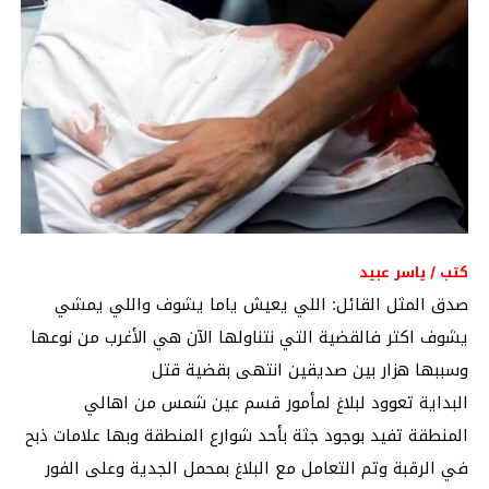
كتب / ياسر عبيد
صدق المثل القائل: اللي يعيش ياما يشوف واللي يمشي
يشوف اكتر فالقضية التي نتناولها الآن هي الأغرب من نوعها
وسببها هزار بين صديقين انتهى بقضية قتل
البداية تعوود لبلاغ لمأمور قسم عين شمس من اهالي
المنطقة تفيد بوجود جثة بأحد شوارع المنطقة وبها علامات ذبح
في الرقبة وتم التعامل مع البلاغ بمحمل الجدية وعلى الفور