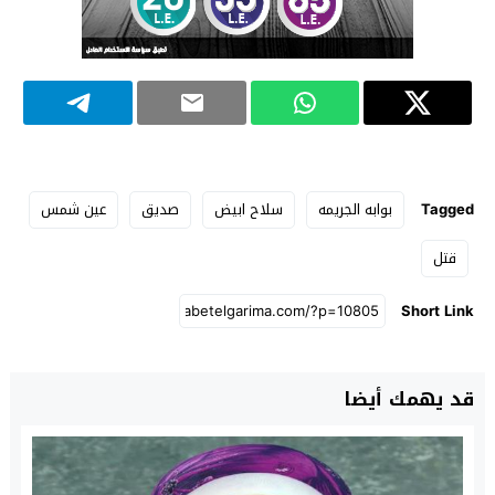
Tagged
بوابه الجريمه
سلاح ابيض
صديق
عين شمس
قتل
Short Link
قد يهمك أيضا