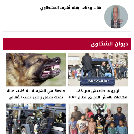
هات ودنك.. بقلم أشرف المشطاوي
ديوان الشكاوى
الزيرو ما طلعتش فبريكة..
فاجعة في الشرقية.. 4 كلاب ضالة
اتهامات بالغش التجاري تطال «HA
تفتك بطفل وتثير غضب الأهالي
Auto التجمع».. شكوى شراء
بالصالحية الجديدة
سيارة بـ3 ملايين جنيه تفجّر الأزمة