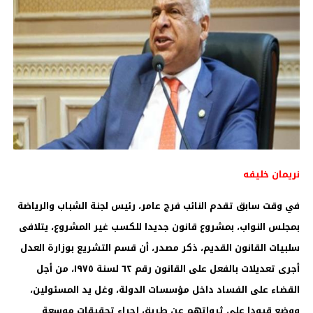
نريمان خليفه
في وقت سابق تقدم النائب فرج عامر، رئيس لجنة الشباب والرياضة
بمجلس النواب، بمشروع قانون جديدا للكسب غير المشروع، يتلافى
سلبيات القانون القديم، ذكر مصدر، أن قسم التشريع بوزارة العدل
أجرى تعديلات بالفعل على القانون رقم ٦٢ لسنة ١٩٧٥، من أجل
القضاء على الفساد داخل مؤسسات الدولة، وغل يد المسئولين،
ووضع قيودا على ثرواتهم عن طريق إجراء تحقيقات موسعة