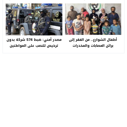
Auto التجمع».. شكوى شراء
بالصالحية الجديدة
سيارة بـ3 ملايين جنيه تفجّر الأزمة
أطفال الشوارع.. من الفقر إلى
مصدر أمني: ضبط 574 شركة بدون
براثن العصابات والمخدرات
ترخيص للنصب على المواطنين