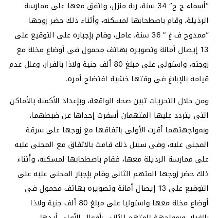
“أسماء ج ح” 34 سنة، ربة منزل، واتفق معها على ممارسة
الرذيلة، وقام باصطحابها لمسكنه، وأثناء ذلك حضر زوجها
“ممدوح ف غ ” 36 سنة، عامل، وقام بإجباره على التوقيع على
13 إيصال أمانة وتصويره بهاتف محمول فى أوضاع مخلة مع
زوجته، واستولى على مبلغ 80 ألف جنية ولاذا بالفرار، وعلل عدم
قيامه بالإبلاغ فى وقتها خشية افتضاح أمره.
ومن خلال التحريات تبين صحة الواقعة، وبإعداد الأكمنة بالأماكن
التى يتردد عليها المتهمان أسفرت إحداها عن ضبطهما،
وبمواجهتهما أقرت الأولى باتفاقها مع زوجها على سرقة
المجنى عليه، وفى سبيل ذلك قامت بالاتفاق مع المجنى عليه
على ممارسة الرذيلة معها، فقام باصطحابها لمسكنه، وأثناء
ذلك حضر زوجها المتهم الثانى وقام بإجبار المجنى عليه على
التوقيع على 13 إيصال أمانة وتصويره بهاتف محمول فى
أوضاع مخلة معها واستوليا على مبلغ 80 ألف جنية ولاذا
بالفرار، وبمواجهة المتهم الثانى بأقوال الأولى أيدها.