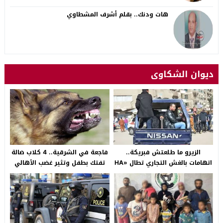
هات ودنك.. بقلم أشرف المشطاوي
ديوان الشكاوى
الزيرو ما طلعتش فبريكة..
فاجعة في الشرقية.. 4 كلاب ضالة
اتهامات بالغش التجاري تطال «HA
تفتك بطفل وتثير غضب الأهالي
Auto التجمع».. شكوى شراء
بالصالحية الجديدة
سيارة بـ3 ملايين جنيه تفجّر الأزمة