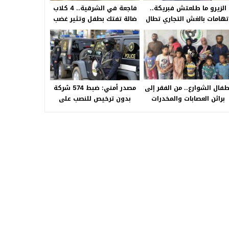
الزيرو ما طلعتش فبريكة..
فاجعة في الشرقية.. 4 كلاب
تهامات بالغش التجاري تطال
ضالة تفتك بطفل وتثير غضب
«HA Auto التجمع».. شكوى
الأهالي بالصالحية الجديدة
شراء سيارة بـ3 ملايين جنيه
تفجّر الأزمة
طفال الشوارع.. من الفقر إلى
مصدر أمني: ضبط 574 شركة
براثن العصابات والمخدرات
بدون ترخيص للنصب على
المواطنين