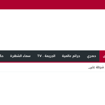
ى
حصري
جرائم عالمية
الجريمة . TV
سماء الشهرة
حك
 شرطة على سائق ميكرو _