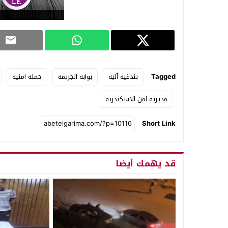
Tagged
بندقيه آليه
بوابه الجريمه
حمله امنيه
مديريه امن الاسكندريه
Short Link
قد يهمك أيضا