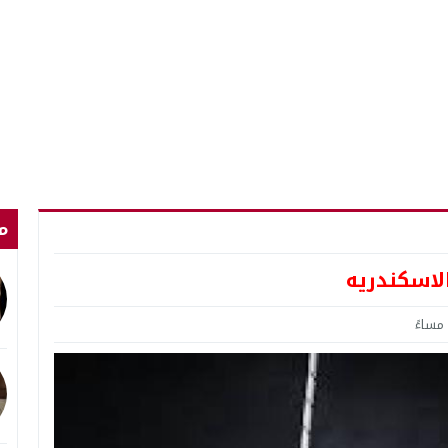
م
لاسكندريه