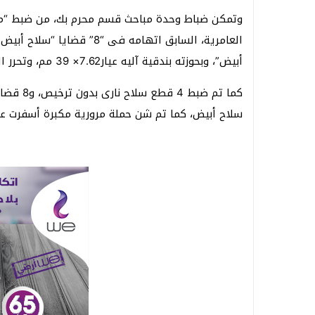
العامرية، السابق اتهامه فى
أبيض”، وبحوزته بندقية آليه عيار7.62× 39 مم، وتحرر المحضر جنايات القسم، وجارى العرض على النيابة.
سلاح أبيض، كما تم شن حملة مرورية مكبرة أسفرت عن ضبط 1384 مخالف