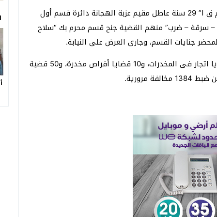
وتمكن ضباط وحدة مباحث قسم محرم بك، من ضبط “م ق ا” 29 سنة عاطل مقيم عزبة الهجانة دائرة قسم أول
ا
 “8” قضايا “سلاح أبيض – سرقة – ضرب” منهم القضية جنح قسم محرم بك “سلاح
كما تم ضبط 4 قطع سلاح نارى بدون ترخيص، و8 قضايا اتجار فى المخدرات، و10 قضايا أقراص مخدرة، و50 قضية
ة مرورية.
أ