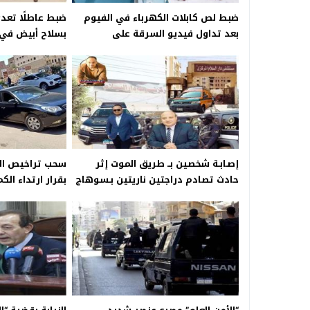
ضبط لص كابلات الكهرباء في الفيوم
ضبط عاطلًا تع
بعد تداول فيديو السرقة على
بسلاح أبيض في 
السوشيال
إصـابـة شخصين بــ طريق الموت إثر
سحب تراخيص السي
حادث تصادم دراجتين ناريتين بـسوهاج
بقرار ارتداء ال