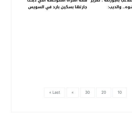
لتلاعب بالبورصة”: تقرير
قصه المرأه المتوحشه التي ذبحت
وه.. والديب:
جارتها بسكين بارد في السويس
خاصة ولا مليارات
Last »
»
30
20
10