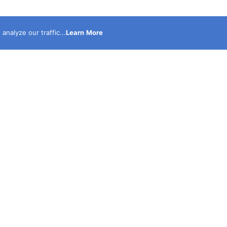
nalyze our traffic...
Learn More
نحن أكبر موقع الكترونى متخصص فى نشر الحوادث حصرى مدع
بالصور والفيديوهات ولدينا قناة على اليوتيوب لنشر الفيديوه
الحصرية التى يتم تصويرها بمعرفه نخبة كبيرة من أكفأ محرر
الحوادث .. نحن اكبر شبكة مراسلين تعمل 24 ساعه يوم