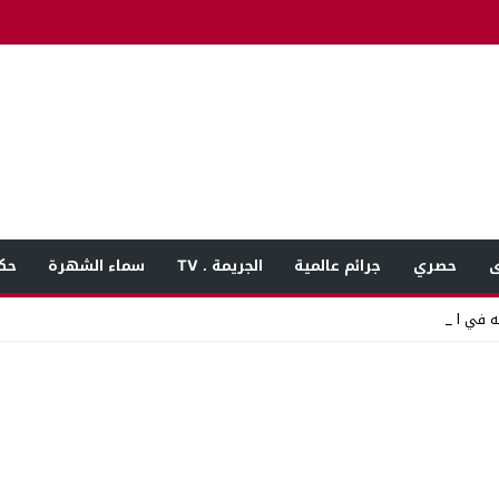
ى
حصري
جرائم عالمية
الجريمة . TV
سماء الشهرة
حك
ه في المنوفية _