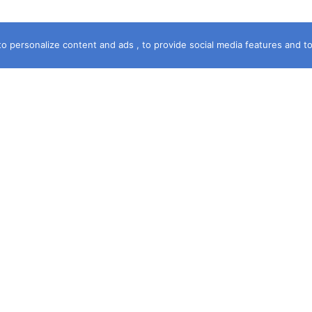
o personalize content and ads , to provide social media features and to a
خريطة الموقع
الرئيسية
سماء الشهرة
آخر جريمة
حكمت المحكمة
قصة جريمة
فى خدمتك
مستشارك القانونى
جرائم قبلى وبحرى
ديوان الشكاوى
حصري
ومه
المقالات
جرائم عالمية
ات
الجريمة . TV
ي
يا .. نحن موقع