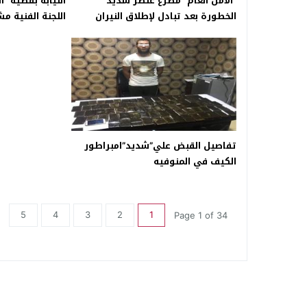
“الأمن العام” مصرع عنصر شديد
النيابة بقضية “ا
الخطورة بعد تبادل لإطلاق النيران
اللجنة الفنية مش
بـ”السحر والجمال”
معندهمش طيارة 
تفاصيل القبض علي”شديد”امبراطور
الكيف في المنوفيه
5
4
3
2
1
Page 1 of 34