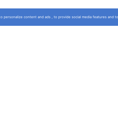
o personalize content and ads , to provide social media features and to a
خريطة الموقع
الرئيسية
سماء الشهرة
آخر جريمة
حكمت المحكمة
قصة جريمة
فى خدمتك
مستشارك القانونى
جرائم قبلى وبحرى
ديوان الشكاوى
حصري
ومه
المقالات
جرائم عالمية
ات
الجريمة . TV
ي
يا .. نحن موقع