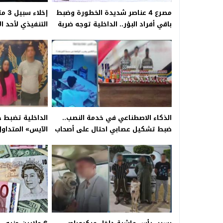
مصرع 4 عناصر شديدة الخطورة وضبط
إخلا
باقي أفراد البؤر.. الداخلية توجه ضربة
التنفيذي لأحد ال
استباقية لتجار المخدرات والسلاح
الذكاء الاصطناعي في خدمة النصب..
الداخلية تضبط 
ضبط تشكيل عصابي احتال على أصحاب
الآيس» المتداول
محال بالغردقة عبر تحويلات إلكترونية
مزورة