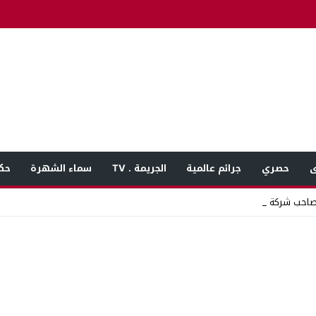
ى
حصري
جرائم عالمية
الجريمة . TV
سماء الشهرة
حك
 صاحب شركة بعد شكوى_