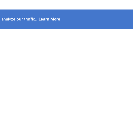
nalyze our traffic...
Learn More
نحن أكبر موقع الكترونى متخصص فى نشر الحوادث حصرى مدع
بالصور والفيديوهات ولدينا قناة على اليوتيوب لنشر الفيديوه
الحصرية التى يتم تصويرها بمعرفه نخبة كبيرة من أكفأ محرر
الحوادث .. نحن اكبر شبكة مراسلين تعمل 24 ساعه يوم