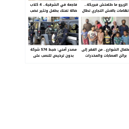
الزيرو ما طلعتش فبريكة..
فاجعة في الشرقية.. 4 كلاب
تهامات بالغش التجاري تطال
ضالة تفتك بطفل وتثير غضب
«HA Auto التجمع».. شكوى
الأهالي بالصالحية الجديدة
شراء سيارة بـ3 ملايين جنيه
تفجّر الأزمة
طفال الشوارع.. من الفقر إلى
مصدر أمني: ضبط 574 شركة
براثن العصابات والمخدرات
بدون ترخيص للنصب على
المواطنين