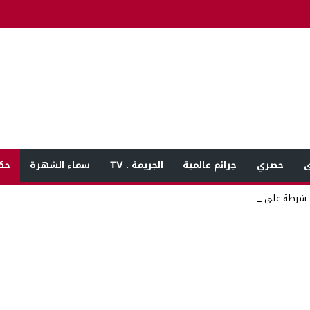
ى
حصري
جرائم عالمية
الجريمة . TV
سماء الشهرة
حك
 شرطة على سائق ميكر_