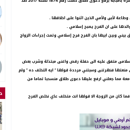
تقدم ” محمد ” استاذ جامعي ع ح 33 سنة الى محكمة الاسرة بامبابة برفع دعوى طلاق حملت رقم 1874 لسنة 2017 ضد
. وطاعة لأبى ولأمي الذين اثنوا على اخلاقها .
والدها على ان الفرح يصبح إسلامي .
 بيني وبين ابيها بان الفرح فرح إسلامي وتمت إجراءات الزواج
سلامى متفق عليه الى حفلة رقص واغنى مبتذلة وشرب بعض
نعتها فنهرتنى وسبتني مرددة قولها ” ايه التخلف ده ” ولم
عة مما جعلني ارفع عليها دعوى طلاق منسحبا تماما من
د
ما كان من الزوجة الا قولها انت متخلف عاي نخلص الفرح