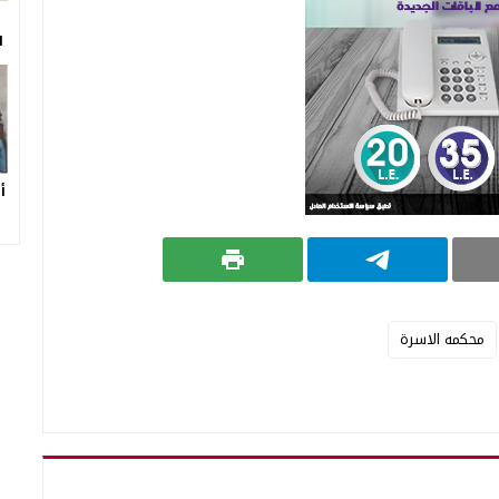
ا
أ
محكمه الاسرة