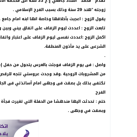
زوجته “هند 29 سنة وذلك بسبب الفرح الإسلامي .
يقول الزوج : اعجبت بأخلاقها وخاصة انها ابنه امام جامع 
تابعت الزوج : اعددت ليوم الزفاف على اتفاق بيني وبين 
اكمل الزوج :اعددت نفسى ليوم الزفاف على اعتبار واتفاق
الشرعى على يد مأذون المنطقة.
.
واصل : فى يوم الزفاف فوجئت بالعرس يتحول من حفل إ
من المشروبات الروحية .وقد وجدت عروستي تتجه للرقص م
تكتفى بذلك بل بصقت فى وجهى امام أساتذتي فى الجام
الفرح
ختم : تحدثت اليها مندهشا من الحفلة التي تغيرت فجأة ف
وبصقت في وجهى .