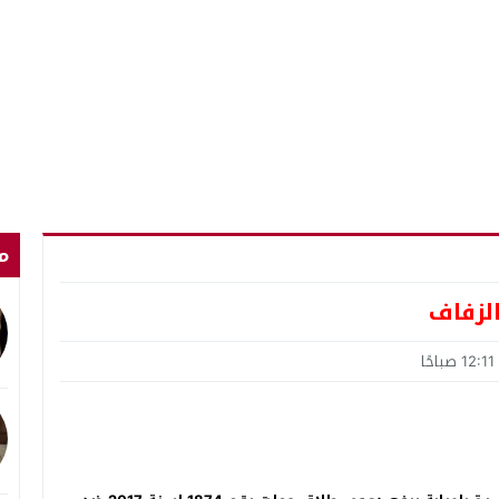
م
لزفاف