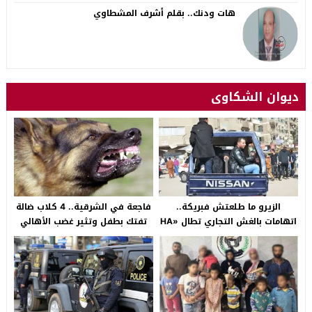
هات ودنك.. بقلم أشرف المشطاوي
ديوان الشكاوى
الزيرو ما طلعتش فبريكة..
فاجعة في الشرقية.. 4 كلاب ضالة
اتهامات بالغش التجاري تطال «HA
تفتك بطفل وتثير غضب الأهالي
Auto التجمع».. شكوى شراء
بالصالحية الجديدة
سيارة بـ3 ملايين جنيه تفجّر الأزمة