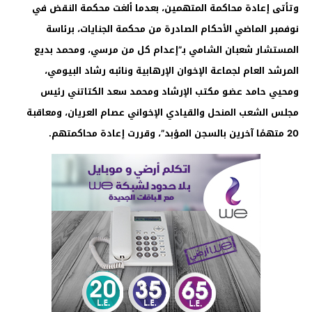
وتأتى إعادة محاكمة المتهمين، بعدما ألغت محكمة النقض في
نوفمبر الماضي الأحكام الصادرة من محكمة الجنايات، برئاسة
المستشار شعبان الشامي بـ”إعدام كل من مرسي، ومحمد بديع
المرشد العام لجماعة الإخوان الإرهابية ونائبه رشاد البيومي،
ومحيي حامد عضو مكتب الإرشاد ومحمد سعد الكتاتني رئيس
مجلس الشعب المنحل والقيادي الإخواني عصام العريان، ومعاقبة
20 متهمًا آخرين بالسجن المؤبد”، وقررت إعادة محاكمتهم.