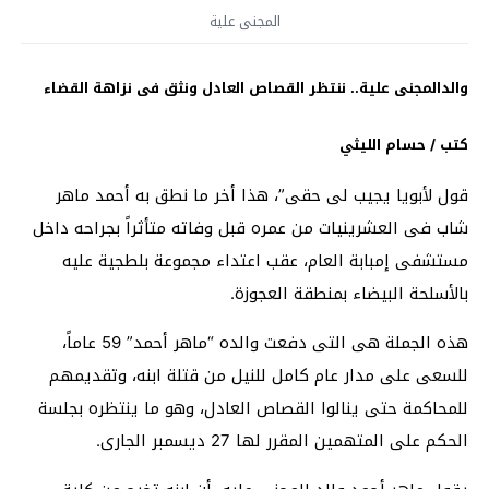
المجنى علية
والدالمجنى علية.. ننتظر القصاص العادل ونثق فى نزاهة القضاء
كتب / حسام الليثي
قول لأبويا يجيب لى حقى”، هذا أخر ما نطق به أحمد ماهر
شاب فى العشرينيات من عمره قبل وفاته متأثراً بجراحه داخل
مستشفى إمبابة العام، عقب اعتداء مجموعة بلطجية عليه
بالأسلحة البيضاء بمنطقة العجوزة.
هذه الجملة هى التى دفعت والده “ماهر أحمد” 59 عاماً،
للسعى على مدار عام كامل للنيل من قتلة ابنه، وتقديمهم
للمحاكمة حتى ينالوا القصاص العادل، وهو ما ينتظره بجلسة
الحكم على المتهمين المقرر لها 27 ديسمبر الجارى.