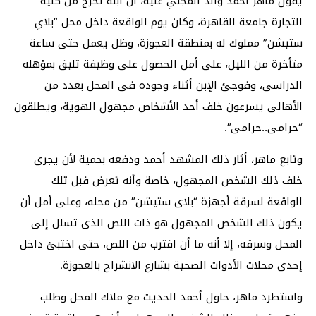
يقول ماهر أحمد والد المجني عليه، أن ابنه تخرج من كلية
التجارة جامعة القاهرة، وكان يوم الواقعة داخل محل “بلاي
ستيشن” مملوك له بمنطقة العجوزة، وظل يعمل حتى ساعة
متأخرة من الليل، على أمل الحصول على وظيفة تليق بمؤهله
الدراسى، وفوجئ الإبن أثناء وجوده فى المحل بعدد من
الأهالى يسرعون خلف أحد الأشخاص مجهول الهوية، ويطلقون
“حرامى..حرامى”.
وتابع ماهر، أثار ذلك المشهد أحمد ودفعه بحمية لأن يجرى
خلف ذلك الشخص المجهول، خاصة وأنه تعرض قبل تلك
الواقعة لسرقة أجهزة “بلاى ستيشن” من محله، وعلى أمل أن
يكون ذلك الشخص المجهول هو ذات اللص الذى تسلل إلى
المحل وسرقه، إلا أنه ما أن اقترب من اللص، حتى اختبئ داخل
إحدى محلات الأدوات الصحية بشارع الانشراح بالعجوزة.
واستطرد ماهر، حاول أحمد الحديث مع ملاك المحل وطلب