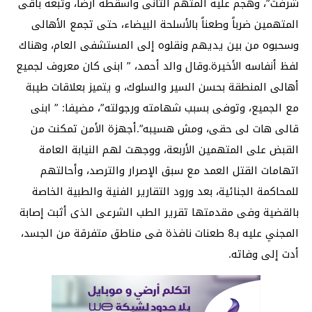
شرفت”، وهجم عليه المتهم الثانى وأسقطه أرضاً، وتبعه باقى
المتهمين ضرباً وطعناً بالأسلحة البيضاء، حتى تجمع الأهالى
وسحبوه من بين يديهم ونقلوه إلى المستشفى العام، وهناك
لفظ أنفاسه الأخيرة.وقال والد أحمد، ” ابنى كان معروف لجميع
أهالى المنطقة بحسن السير والسلوك، و يتميز بعلاقات طيبة
مع الجميع، وتوفى بسبب شهامته ورجولته”، مضيفا: ” ابنى
قالى هات لى حقى، ومش هسيبه”.أجهزة الأمن تمكنت من
القبض على المتهمين الأربعة، ووجهت لهم النيابة العامة
اتهامات القتل العمد مع سبق الإصرار والترصد، وأحالتهم
للمحاكمة الجنائية، بعد ورود التقارير الفنية والطبية الخاصة
بالقضية وفى مقدمتها تقرير الطب الشرعى الذى أثبت إصابة
المجني عليه بـ8 طعنات نافذة فى مناطق متفرقة من الجسد،
أدت إلى وفاته.