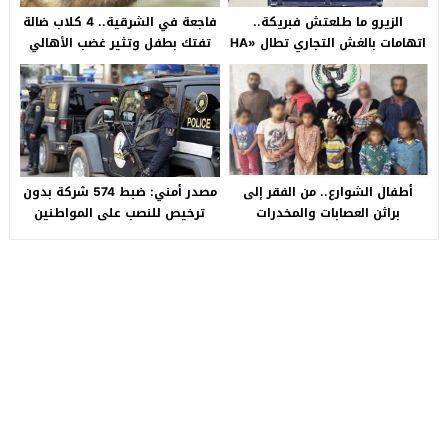
الزيرو ما طلعتش فبريكة..
فاجعة في الشرقية.. 4 كلاب ضالة
اتهامات بالغش التجاري تطال «HA
تفتك بطفل وتثير غضب الأهالي
Auto التجمع».. شكوى شراء
بالصالحية الجديدة
سيارة بـ3 ملايين جنيه تفجّر الأزمة
أطفال الشوارع.. من الفقر إلى
مصدر أمني: ضبط 574 شركة بدون
براثن العصابات والمخدرات
ترخيص للنصب على المواطنين