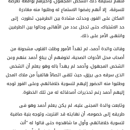
منهم تسليمه ذلك الشخص المجهول، وأخبرهم بواقعة تعرضه
للسرقة، إلا أنهم رفضوا الاستماع له وطلبوا منه مغادرة
المكان على الفور، وحدثت مشادة بين الطرفين، تطورت إلى
حد الاشتباك، حتى تدخل عدد من الأهالى وحالوا بين الطرفين
وانتهى الأمر على ذلك.
وقالت والدة أحمد، لم تهدأ الأمور وظلت القلوب مشحونة من
أصحاب محل الأدوات الصحية، لخوفهم أن يبلغ أحمد عنهم وعن
الشخص المجهول، وأحمد لم يهدأ باله وهو يعلم أن الشخص
الذى سرقه حى يرزق، حيث تلقى اتصالاً هاتفياً من ملاك المحل
وطلبوا منه الحضور إليهم لتسوية خلافاتهم، وعلى الفور توجه
إليهم أحمد رغم تحذيرات أصدقائه له من تلك الخطوة.
وتابعت والدة المجنى عليه، لم يكن يعلم أحمد وهو فى
طريقه إلى خصومه، أن نهايته قد اقتربت، وتوجه بنية صافية
لتسوية خلافاتهم، وأول ما شاهدوه حتى قالوا له “أنت