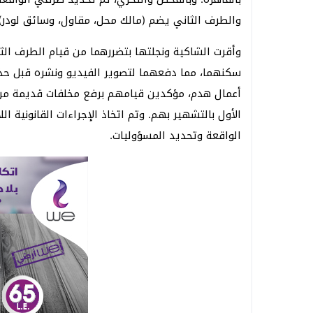
والطرف الثاني يضم (مالك محل، مقاول، وسائق لودر).
وأقرت الشاكية ونجلتها بتضررهما من قيام الطرف الث
سكنهما، مما دفعهما لتصوير الفيديو ونشره قبل حذفه
أعمال هدم، مؤكدين قيامهم برفع مخلفات قديمة م
الأول بالتشهير بهم. وتم اتخاذ الإجراءات القانونية ا
الواقعة وتحديد المسؤوليات.