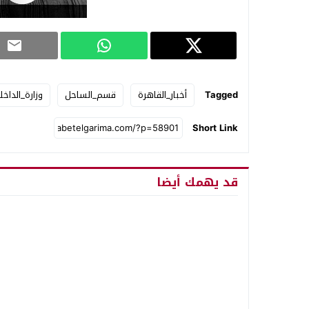
Tagged
أخبار_القاهرة
قسم_الساحل
وزارة_الداخل
Short Link
قد يهمك أيضا
الداخلية: لا صلة لشقيق المتهم بواقعة
الداخلية تكش