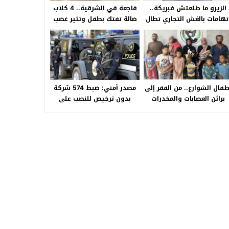
الزيرو ما طلعتش فبريكة..
فاجعة في الشرقية.. 4 كلاب
تهامات بالغش التجاري تطال
ضالة تفتك بطفل وتثير غضب
«HA Auto التجمع».. شكوى
الأهالي بالصالحية الجديدة
شراء سيارة بـ3 ملايين جنيه
تفجّر الأزمة
طفال الشوارع.. من الفقر إلى
مصدر أمني: ضبط 574 شركة
براثن العصابات والمخدرات
بدون ترخيص للنصب على
المواطنين