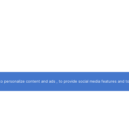
o personalize content and ads , to provide social media features and to a
خريطة الموقع