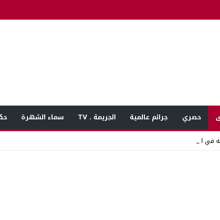
ى
حصري
جرائم عالمية
الجريمة . TV
سماء الشهرة
حك
ه في المنوفية بعد_