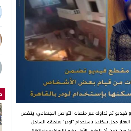
د
ع فيديو تم تداوله عبر منصات التواصل الاجتماعي، يتضمن
لعقار محل سكنها باستخدام “لودر” بمنطقة الساحل
 حيث تبين أن الطرف الأول يضم (الشاكية ونجلتها)،