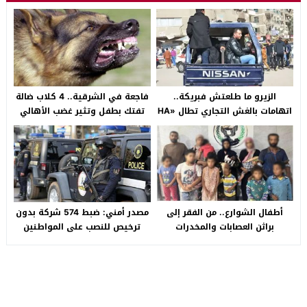
الزيرو ما طلعتش فبريكة..
فاجعة في الشرقية.. 4 كلاب ضالة
اتهامات بالغش التجاري تطال «HA
تفتك بطفل وتثير غضب الأهالي
Auto التجمع».. شكوى شراء
بالصالحية الجديدة
سيارة بـ3 ملايين جنيه تفجّر الأزمة
أطفال الشوارع.. من الفقر إلى
مصدر أمني: ضبط 574 شركة بدون
براثن العصابات والمخدرات
ترخيص للنصب على المواطنين