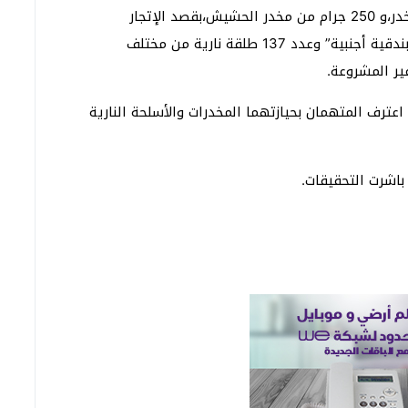
وعثرت بحوزتهما علي 9 كيلو جرام من نبات البانجو المخدر،و 250 جرام من مخدر الحشيش،بقصد الإتجار
والتعاطي،و4 أسلحة نارية عبارة عن “2بندقية آلية ،2 بندقية أجنبية” وعدد 137 طلقة نارية من مختلف
عترف المتهمان بحيازتهما المخدرات والأسلحة النارية
 باشرت التحقيقات.