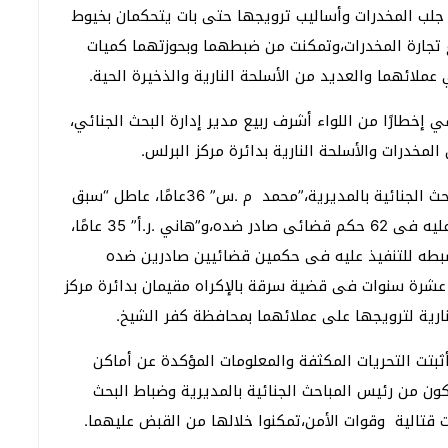
 جلب المخدرات وأساليب ترويجها حتى بات يتحكمان بخيوط
ع تجارة المخدرات،وتمكنت من ضبطهما وبحوزتهما كميات
ملائهما والعديد من الأسلحة النارية والذخيرة الحية.
إخطارًا من اللواء أشرف ربيع مدير إدارة البحث الجنائي،
مخدرات والأسلحة النارية بدائرة مركز البرلس.
وردت معلومات مؤكدة للعميد محمد عمار رئيس المباحث الجنائية بالمديرية،”محمد م .س” 36عامًا، عاطل “سبق
إتهامه فى عدد من القضايا” مطلوب ضبطه للتنفيذ عليه فى 62 حكم قضائى صادر ضده،و”هاني .ر.أ” 35 عامًا،
طه للتنفيذ عليه فى حكمين قضائيين صادرين ضده
شرة سنوات فى قضية سرقة بالإكراه مقيمان بدائرة مركز
نارية لترويجها على عملائهما بمحافظة كفر الشيخ.
ثبتت التحريات المكثفة والمعلومات المؤكدة عن أماكن
 من رئيس المباحث الجنائية بالمديرية وضباط البحث
 قتالية وقوات الأمن،تمكنوا خلالها من القبض عليهما.