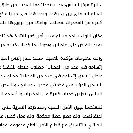
بدائرة مركز البرلس،بعد استحداثهما العديد من طرق
العالم السفلى بين يديهما، وتوغلهما فى خبايا قلا
كبيرة من المخدرات بمختلف أنواعها قبل ترويجها علي ع
وكان اللواء سامح مسلم مدير أمن كفر الشيخ ،قد تلقي 
يفيد بالقبض علي عاطلين وبحوزتهما كميات كبيرة من ال
عاطل ” سبق إتهامه فى عدد من القضايا” مطلوب ضب
بالسجن المؤبد فى قضيتى مخدرات وسلاح ، والسجن ع
البرلس بتخزين كميات كبيرة من المخدرات والأسلحة ال
تتبعتهما عيون الأمن الخفية ومصادرها السرية حتى أ
اختفائهما، وتم وضع خطة محكمة، وتم عمل كمين مكون
الجنائي بالتنسيق مع قطاع الأمن العام مدعومة بقوات