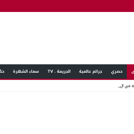
ى
حصري
جرائم عالمية
الجريمة . TV
سماء الشهرة
حك
 في المنوفية بعد بلا_