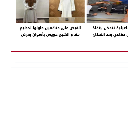
يلية تتدخل لإنقاذ
القبض على متهمين حاولوا تحطيم
صناعي بعد انقطاع
مقام الشيخ عويس بأسوان بغرض
لكهرباء
“التريند”