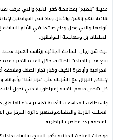
مدينة “بلطيم” بمحافظة كفر الشيخ،والتي عرفت بمدين
هادئة تنعم بالأمن والأمان وعاد نبض المواطنين لإعاد
أنواعها والتي وصل وذاع صيتها في الأيام السابقة 
السلطات بل ومهاجمة المواطنين.
حيث شن رجال المباحث الجنائية برئاسة العميد محمد ع
ربيع مدير المباحث الجنائية، خلال الفترة الاخيرة عدة
الاجرامية وأباطرة الكيف وكبار تجار الصنف وملاحقة 
لإطلاق النيران مع الشرطة مثل “عزيز شتا” وأعوانه، 
كل شخص منهم لنفسه إمبراطورية حتي تحول أغلبهم
واستطاعت المداهمات الأمنية تطهير هذه المناطق من
الاسلحة النارية والطلقات،وتطهير دائرة المركز من ال
للمنطقة بعد محاصرة البلطجية.
وواصلت المباحث الجنائية بكفر الشيخ، سلسلة نجاحاتها