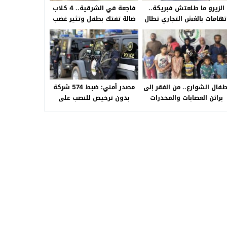
الزيرو ما طلعتش فبريكة..
فاجعة في الشرقية.. 4 كلاب
تهامات بالغش التجاري تطال
ضالة تفتك بطفل وتثير غضب
«HA Auto التجمع».. شكوى
الأهالي بالصالحية الجديدة
شراء سيارة بـ3 ملايين جنيه
تفجّر الأزمة
طفال الشوارع.. من الفقر إلى
مصدر أمني: ضبط 574 شركة
براثن العصابات والمخدرات
بدون ترخيص للنصب على
المواطنين