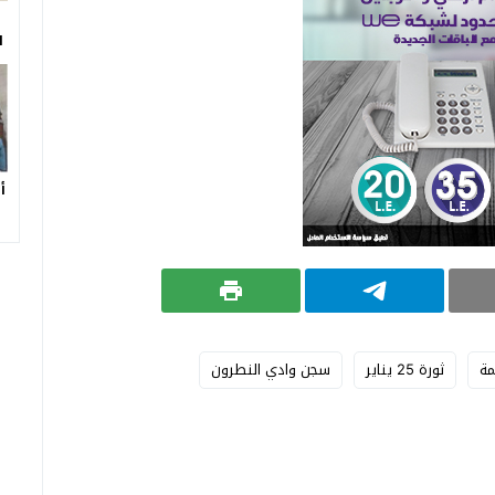
ا
أ
مة
ثورة 25 يناير
سجن وادي النطرون