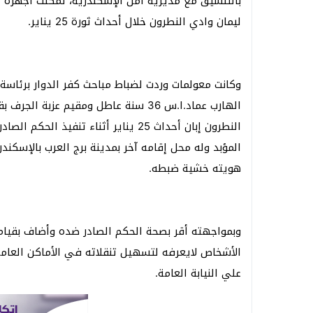
بالتنسيق مع مديرية امن الإسكندرية، تمكنت أجهزة ال
ليمان وادي النطرون خلال أحداث ثورة 25 يناير.
وكانت معولمات وردت لضباط مباحث كفر الدوار برئاسة
الهارب عماد.ا.س 36 سنة عاطل ومقيم ع
النطرون إبان أحداث 25 يناير أثناء ت
هويته خشية ضبطه.
وبمواجهته أقر بصحة الحكم الصادر ضده وأضاف بقيام
الأشخاص لايعرفه لتسهيل تنقلاته في الأماكن العامة
علي النيابة العامة.