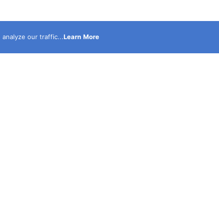
nalyze our traffic...
Learn More
نحن أكبر موقع الكترونى متخصص فى نشر الحوادث حصرى مدع
بالصور والفيديوهات ولدينا قناة على اليوتيوب لنشر الفيديوه
الحصرية التى يتم تصويرها بمعرفه نخبة كبيرة من أكفأ محرر
الحوادث .. نحن اكبر شبكة مراسلين تعمل 24 ساعه يوم