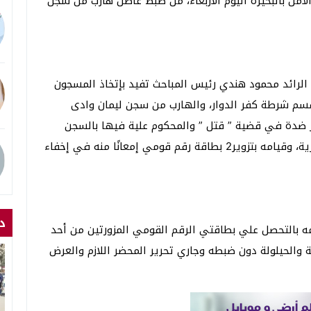
أمن بالبحيرة اليوم الاربعاء، من ضبط عاطل هارب من سجن
 الرائد محمود هندي رئيس المباحث تفيد بإتخاذ المسجون
زبة الجرف بقسم شرطة كفر الدوار، والهارب من سجن ليمان وادى
نفيذ الحكم الصادر ضدة في قضية ” قتل ” والمحكوم علية فيها بالسجن
المؤبد وله محل إقامه آخر بمدينة برج العرب بالإسكندرية، وقيامه بتزوير2 بطاقة رقم قومي إمعانًا منه في إخفاء
د
ه بالتحصل علي بطاقتي الرقم القومي المزورتين من أحد
 والحيلولة دون ضبطه وجاري تحرير المحضر اللازم والعرض