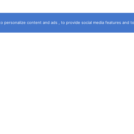
o personalize content and ads , to provide social media features and to a
خريطة الموقع
الرئيسية
سماء الشهرة
آخر جريمة
حكمت المحكمة
قصة جريمة
فى خدمتك
مستشارك القانونى
جرائم قبلى وبحرى
ديوان الشكاوى
حصري
ومه
المقالات
جرائم عالمية
ات
الجريمة . TV
ي
يا .. نحن موقع