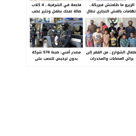
الزيرو ما طلعتش فبريكة..
فاجعة في الشرقية.. 4 كلاب
تهامات بالغش التجاري تطال
ضالة تفتك بطفل وتثير غضب
«HA Auto التجمع».. شكوى
الأهالي بالصالحية الجديدة
شراء سيارة بـ3 ملايين جنيه
تفجّر الأزمة
طفال الشوارع.. من الفقر إلى
مصدر أمني: ضبط 574 شركة
براثن العصابات والمخدرات
بدون ترخيص للنصب على
المواطنين