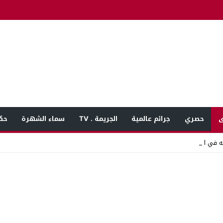
ى
حصري
جرائم عالمية
الجريمة . TV
سماء الشهرة
حك
ه في المنوفية ب_