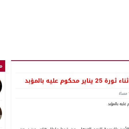
م
م عليه بالمؤبد