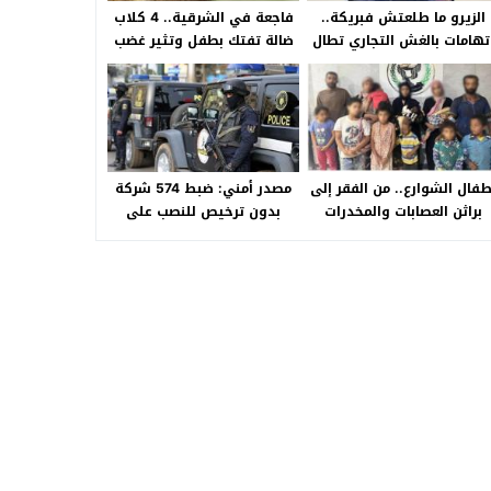
الزيرو ما طلعتش فبريكة..
فاجعة في الشرقية.. 4 كلاب
تهامات بالغش التجاري تطال
ضالة تفتك بطفل وتثير غضب
«HA Auto التجمع».. شكوى
الأهالي بالصالحية الجديدة
شراء سيارة بـ3 ملايين جنيه
تفجّر الأزمة
طفال الشوارع.. من الفقر إلى
مصدر أمني: ضبط 574 شركة
براثن العصابات والمخدرات
بدون ترخيص للنصب على
المواطنين