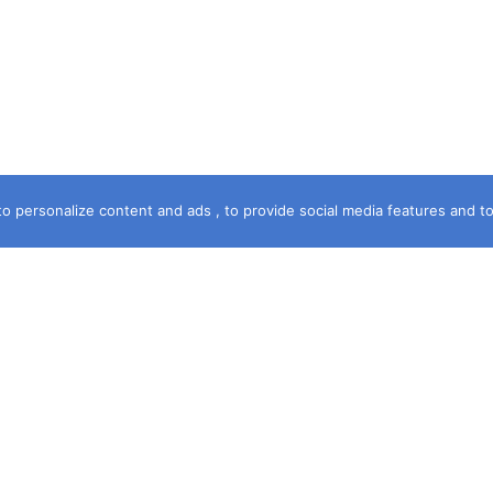
o personalize content and ads , to provide social media features and to a
خريطة الموقع
الرئيسية
سماء الشهرة
آخر جريمة
حكمت المحكمة
قصة جريمة
فى خدمتك
مستشارك القانونى
جرائم قبلى وبحرى