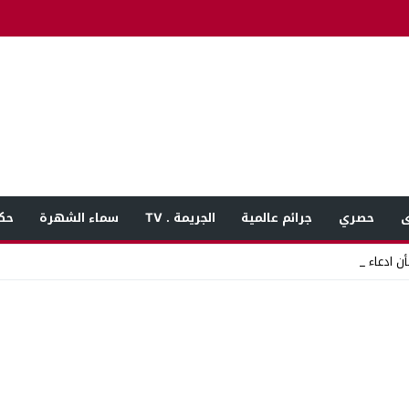
ى
حصري
جرائم عالمية
الجريمة . TV
سماء الشهرة
حك
ن ادعاء فتاة تعرضه_