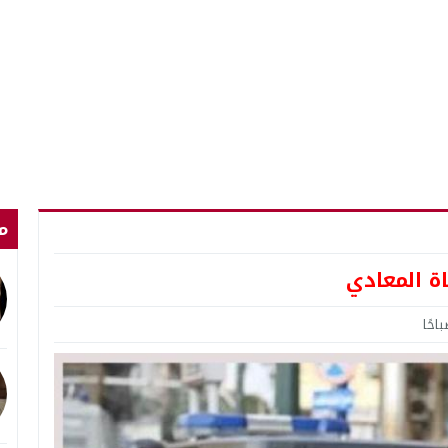
م
ة المعادي