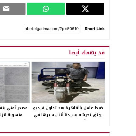
Short Link
قد يهمك أيضا
ضبط عامل بالقاهرة بعد تداول فيديو
مصدر أمني ينف
يوثق تحرشه بسيدة أثناء سيرها في
منسوبة لنزلا
أحد الشوارع بالمرج
و