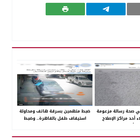
ي صحة رسالة مزعومة
ضبط متهمين بسرقة هاتف ومحاولة
ء أحد مراكز الإصلاح
استيقاف طفل بالقاهرة.. وضبط
التأهيل
مخدرات وسلاح ناري بحوزتهما