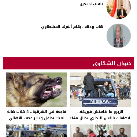
ياقلب لا تحزن
هات ودنك.. بقلم أشرف المشطاوي
ديوان الشكاوى
الزيرو ما طلعتش فبريكة..
فاجعة في الشرقية.. 4 كلاب ضالة
اتهامات بالغش التجاري تطال «HA
تفتك بطفل وتثير غضب الأهالي
Auto التجمع».. شكوى شراء
بالصالحية الجديدة
سيارة بـ3 ملايين جنيه تفجّر الأزمة