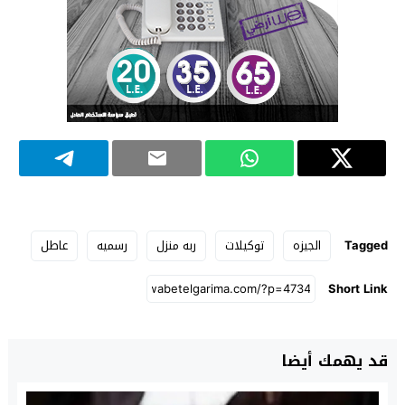
Tagged
الجيزه
توكيلات
ربه منزل
رسميه
عاطل
Short Link
قد يهمك أيضا