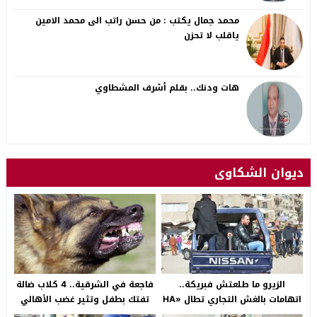
محمد جمال يكتب : من حسن راتب الى محمد الامين
ياقلب لا تحزن
هات ودنك.. بقلم أشرف المشطاوي
ديوان الشكاوى
الزيرو ما طلعتش فبريكة..
فاجعة في الشرقية.. 4 كلاب ضالة
اتهامات بالغش التجاري تطال «HA
تفتك بطفل وتثير غضب الأهالي
Auto التجمع».. شكوى شراء
بالصالحية الجديدة