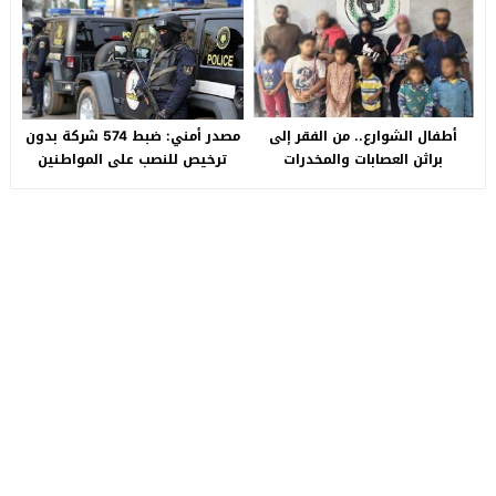
سيارة بـ3 ملايين جنيه تفجّر الأزمة
أطفال الشوارع.. من الفقر إلى
مصدر أمني: ضبط 574 شركة بدون
براثن العصابات والمخدرات
ترخيص للنصب على المواطنين