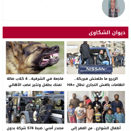
ديوان الشكاوى
الزيرو ما طلعتش فبريكة..
فاجعة في الشرقية.. 4 كلاب ضالة
اتهامات بالغش التجاري تطال «HA
تفتك بطفل وتثير غضب الأهالي
Auto التجمع».. شكوى شراء
بالصالحية الجديدة
سيارة بـ3 ملايين جنيه تفجّر الأزمة
أطفال الشوارع.. من الفقر إلى
مصدر أمني: ضبط 574 شركة بدون