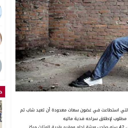
د
والتي استطاعت في غضون سعات معدودة أن تعيد شاب تم
 مطلوب لإطلاق سراحه فدية ماليه
وترجع أحداث الجريمة الي قيام سامي رزق الله جرجس 42 سنه صاحب ورشة لحام ومقيم بقرية المثلث مركز