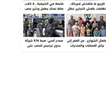
الزيرو ما طلعتش فبريكة..
فاجعة في الشرقية.. 4 كلاب
تهامات بالغش التجاري تطال
ضالة تفتك بطفل وتثير غضب
«HA Auto التجمع».. شكوى
الأهالي بالصالحية الجديدة
شراء سيارة بـ3 ملايين جنيه
تفجّر الأزمة
طفال الشوارع.. من الفقر إلى
مصدر أمني: ضبط 574 شركة
براثن العصابات والمخدرات
بدون ترخيص للنصب على
المواطنين