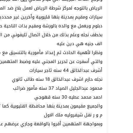
الرياض بالتوجه لمركز شرطة الرياض لعمل بلاغ ضد ا
سيارات ومقيم بمدينة بنها
دبلوم ويعمل مع والده بالورشة ومقيم بذات الناحية 
الف جنيه هي دين عليه
ونظرا لأهمية الحادث تم إعداد مأمورية بالتنسيق مع م
والتي أسفرت عن تحرير المجني عليه وضبط المتهمين
أشرف عبدالخالق 44 سنه تاجر سيارات
نجله حازم اشرف عبدالخالق 18 سنه طالب ثانوي
محمود عبدالجليل الصياد 37 سنه مأمور ضرائب
احمد محمد عطيه 30 سنه قهوجي
م و ر نقل شيفروليه ملك الاول
وبمواجهة المتهمين أقروا بالواقعة وجاري عرضهم عل