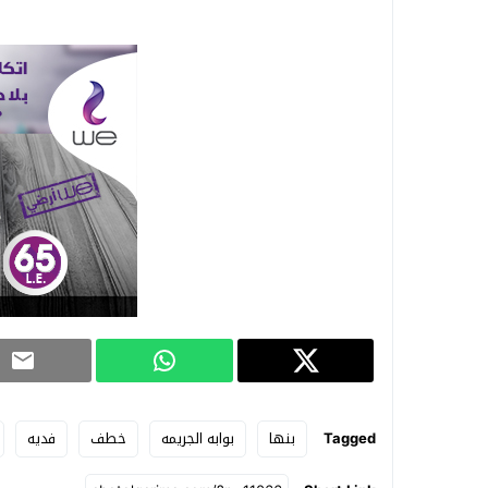
Tagged
بنها
بوابه الجريمه
خطف
فديه