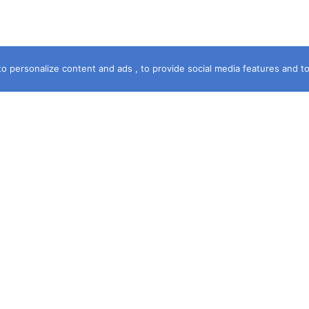
o personalize content and ads , to provide social media features and to a
خريطة الموقع
الرئيسية
سماء الشهرة
آخر جريمة
حكمت المحكمة
قصة جريمة
فى خدمتك
مستشارك القانونى
جرائم قبلى وبحرى
ديوان الشكاوى
حصري
ومه
المقالات
جرائم عالمية
ات
الجريمة . TV
ي