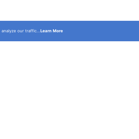
nalyze our traffic...
Learn More
نحن أكبر موقع الكترونى متخصص فى نشر الحوادث حصرى مدع
بالصور والفيديوهات ولدينا قناة على اليوتيوب لنشر الفيديوه
الحصرية التى يتم تصويرها بمعرفه نخبة كبيرة من أكفأ محرر