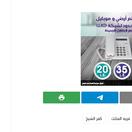
قريه المثلث
كفر الشيخ