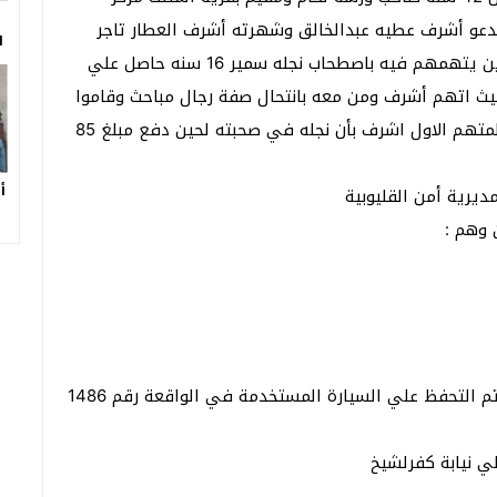
لمدعو أشرف عطيه عبدالخالق وشهرته أشرف العطار تاجر
ا
قليوبية وأخرين غير محددين يتهمهم فيه باصطحاب نجله سمير 16 سنه حاصل علي
حيث اتهم أشرف ومن معه بانتحال صفة رجال مباحث وقاموا
بخطف نجله وعلم بذلك من خلال اتصال تليفوني من المتهم الاول اشرف بأن نجله في صحبته لحين دفع مبلغ 85
أ
ديرية أمن القليوبية
 وهم :
والجميع مقيمون بمدينة بنها محافظة القليوبية كما تم التحفظ علي السيارة المستخدمة في الواقعة رقم 1486
ي نيابة كفرلشيخ