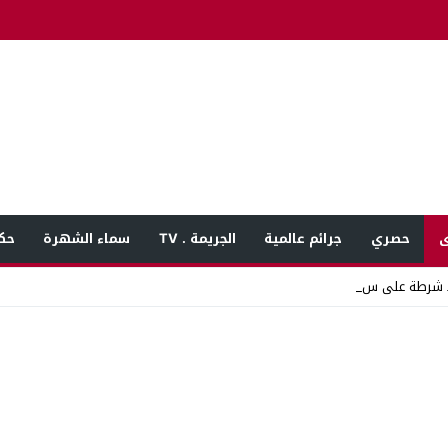
ى
حصري
جرائم عالمية
الجريمة . TV
سماء الشهرة
حك
 شرطة على سائق ميكروباص _