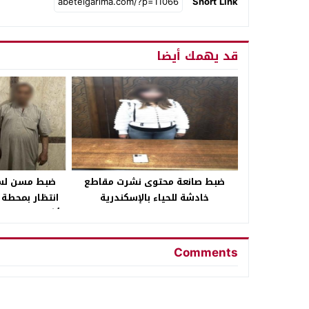
Short Link
قد يهمك أيضا
ضبط صانعة محتوى نشرت مقاطع
ضبط مسن لسكب
خادشة للحياء بالإسكندرية
انتظار بمحطة 
أشخاص عليها ل
Comments