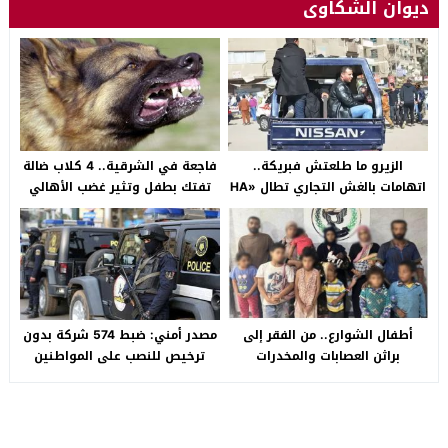
ديوان الشكاوى
الزيرو ما طلعتش فبريكة..
فاجعة في الشرقية.. 4 كلاب ضالة
اتهامات بالغش التجاري تطال «HA
تفتك بطفل وتثير غضب الأهالي
Auto التجمع».. شكوى شراء
بالصالحية الجديدة
سيارة بـ3 ملايين جنيه تفجّر الأزمة
أطفال الشوارع.. من الفقر إلى
مصدر أمني: ضبط 574 شركة بدون
براثن العصابات والمخدرات
ترخيص للنصب على المواطنين