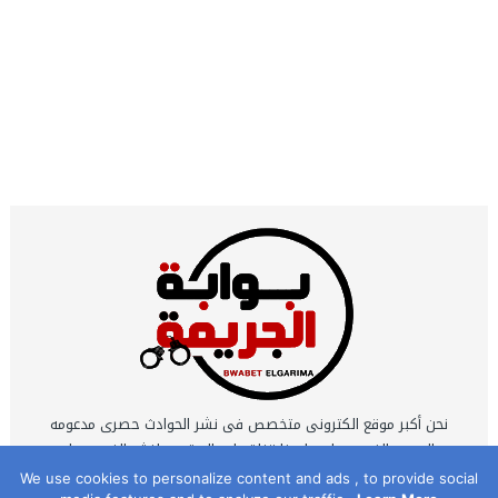
نحن أكبر موقع الكترونى متخصص فى نشر الحوادث حصرى مدعومه
بالصور والفيديوهات ولدينا قناة على اليوتيوب لنشر الفيديوهات
الحصرية التى يتم تصويرها بمعرفه نخبة كبيرة من أكفأ محرري
We use cookies to personalize content and ads , to provide social