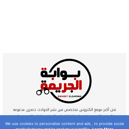
نحن أكبر موقع الكترونى متخصص فى نشر الحوادث حصرى مدعومه
بالصور والفيديوهات ولدينا قناة على اليوتيوب لنشر الفيديوهات
الحصرية التى يتم تصويرها بمعرفه نخبة كبيرة من أكفأ محرري
We use cookies to personalize content and ads , to provide social