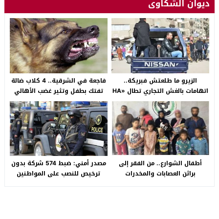
ديوان الشكاوى
الزيرو ما طلعتش فبريكة..
فاجعة في الشرقية.. 4 كلاب ضالة
اتهامات بالغش التجاري تطال «HA
تفتك بطفل وتثير غضب الأهالي
Auto التجمع».. شكوى شراء
بالصالحية الجديدة
سيارة بـ3 ملايين جنيه تفجّر الأزمة
أطفال الشوارع.. من الفقر إلى
مصدر أمني: ضبط 574 شركة بدون
براثن العصابات والمخدرات
ترخيص للنصب على المواطنين