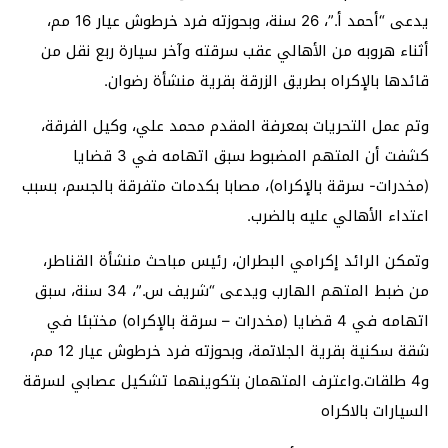
يدعى “أحمد أ.”، 26 سنة، وبحوزته فرد خرطوش عيار 16 مم،
أثناء هروبه من الأهالي عقب سرقته وآخر سيارة ربع نقل من
قائدها بالإكراه بطريق الزرقة بقرية منشأة رضوان.
وتم عمل التحريات بمعرفة المقدم محمد علي، وكيل الفرقة،
كشفت أن المتهم المضبوط سبق اتهامه في 3 قضايا
(مخدرات- سرقة بالإكراه)، مصابا بكدمات متفرقة بالجسم، بسبب
اعتداء الأهالي عليه بالضرب.
وتمكن الرائد إكرامي البطران، رئيس مباحث منشأة القناطر،
من ضبط المتهم الهارب ويدعى “شريف س.”، 34 سنة، سبق
اتهامه في 4 قضايا (مخدرات – سرقة بالإكراه) مختبئا في
شقة سكنية بقرية الجلاتمة، وبحوزته فرد خرطوش عيار 12 مم،
و4 طلقات.واعترف المتهمان بتكوينهما تشكيل عصابي لسرقة
السيارات بالاكراه