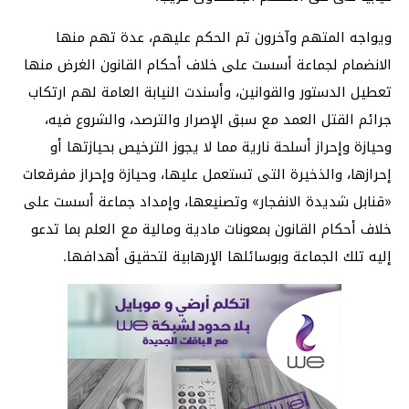
ويواجه المتهم وآخرون تم الحكم عليهم، عدة تهم منها
الانضمام لجماعة أسست على خلاف أحكام القانون الغرض منها
تعطيل الدستور والقوانين، وأسندت النيابة العامة لهم ارتكاب
جرائم القتل العمد مع سبق الإصرار والترصد، والشروع فيه،
وحيازة وإحراز أسلحة نارية مما لا يجوز الترخيص بحيازتها أو
إحرازها، والذخيرة التى تستعمل عليها، وحيازة وإحراز مفرقعات
«قنابل شديدة الانفجار» وتصنيعها، وإمداد جماعة أسست على
خلاف أحكام القانون بمعونات مادية ومالية مع العلم بما تدعو
إليه تلك الجماعة وبوسائلها الإرهابية لتحقيق أهدافها.