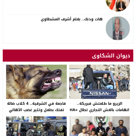
هات ودنك.. بقلم أشرف المشطاوي
ديوان الشكاوى
الزيرو ما طلعتش فبريكة..
فاجعة في الشرقية.. 4 كلاب ضالة
اتهامات بالغش التجاري تطال «HA
تفتك بطفل وتثير غضب الأهالي
Auto التجمع».. شكوى شراء
بالصالحية الجديدة
سيارة بـ3 ملايين جنيه تفجّر الأزمة