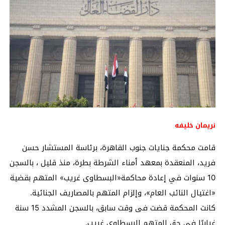
نريمان خليفه
قامت محكمة جنايات جنوب القاهرة، برئاسة المستشار حسن
فريد، المنعقدة بمعهد أمناء الشرطة بطرة، منذ قليل ، بالسجن
10 سنوات في إعادة محاكمة«البسطاوى غريب» المتهم بقضية
«اغتيال النائب العام»، وإلزام المتهم بالمصاريف الجنائية.
كانت المحكمة قضت فى وقت سابق، بالسجن المشدد 15 سنة
غيابيًا فى حق المتهم البسطاوى غريب.