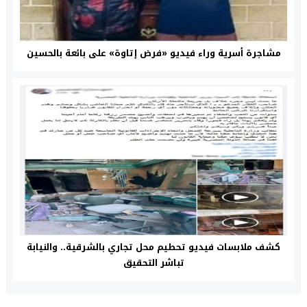
مشاجرة أسرية وراء فيديو «فرض إتاوة» على بائعة بالحسين
كشف ملابسات فيديو تحطيم محل تجاري بالشرقية.. والنيابة
تباشر التحقيق