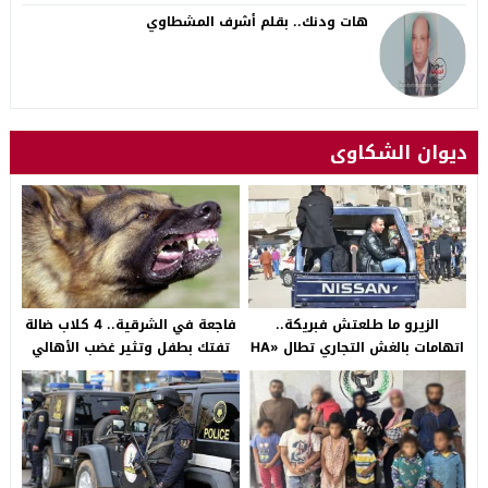
هات ودنك.. بقلم أشرف المشطاوي
ديوان الشكاوى
الزيرو ما طلعتش فبريكة..
فاجعة في الشرقية.. 4 كلاب ضالة
اتهامات بالغش التجاري تطال «HA
تفتك بطفل وتثير غضب الأهالي
Auto التجمع».. شكوى شراء
بالصالحية الجديدة
سيارة بـ3 ملايين جنيه تفجّر الأزمة