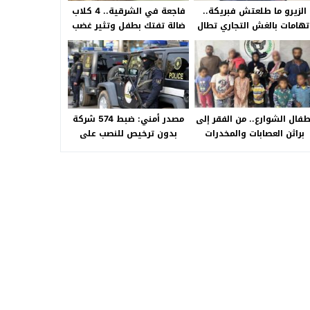
الزيرو ما طلعتش فبريكة..
فاجعة في الشرقية.. 4 كلاب
تهامات بالغش التجاري تطال
ضالة تفتك بطفل وتثير غضب
«HA Auto التجمع».. شكوى
الأهالي بالصالحية الجديدة
شراء سيارة بـ3 ملايين جنيه
تفجّر الأزمة
طفال الشوارع.. من الفقر إلى
مصدر أمني: ضبط 574 شركة
براثن العصابات والمخدرات
بدون ترخيص للنصب على
المواطنين