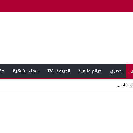
ى
حصري
جرائم عالمية
الجريمة . TV
سماء الشهرة
حك
لشرقية.. خلاف على قي_