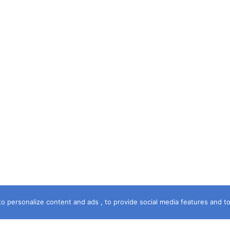
o personalize content and ads , to provide social media features and to a