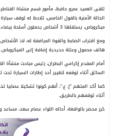
تلقى العميد عمرو حافظ، مأمور قسم منشاة القناطر، إ
الحالة الأمنية بالقول الخامس، تلاحظ له توقف سيارة
ميكروباص، يستقلها 3 أشخاص يحملون أسلحة بيضاء.
ومع اقتراب الضابط والقوة المرافقة له، لاذ الأشخاص 
هاتف محمول وعتلة حديدية إضافة إلى الميكروباص.
أمام المقدم إكرامي البطران، رئيس مباحث منشأة ال
السائق أثناء توقفه لتغيير أحد إطارات السيارة تحت ت
كما أكد المتهم “إ. ع.”، أنهم كونوا تشكيلا عصابيا
أثناء توقفهم بالطريق.
حُرر محضر بالواقعة، أحاله اللواء عصام سعد، مساعد وزي