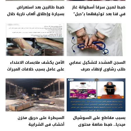
ضبط لصين سرقا أسطوانة غاز
ضبط طالبين بعد استعراض
في قنا بعد توثيقهما بـ”حبل”
بسيارة وإطلاق ألعاب نارية خلال
داخل توك توك
موكب زفاف في القاهرة
السجن المشدد لتشكيل عصابي
الأمن يكشف ملابسات الاعتداء
طلب رشاوى لإنهاء صرف
على عامل بسبب خلافات الميراث
مستلزمات طبية بـ65 مليون
في الشرقية
جنيه
بسبب مقاطع على السوشيال
السيطرة على حريق مخزن
ميديا.. ضبط صانعة محتوى
أخشاب فى الشرابية