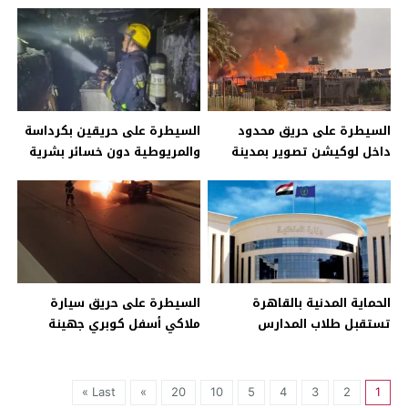
أجنبية وبحوزتها “الشابو”
السيطرة على حريق محدود
السيطرة على حريقين بكرداسة
داخل لوكيشن تصوير بمدينة
والمريوطية دون خسائر بشرية
الإنتاج الإعلامي
الحماية المدنية بالقاهرة
السيطرة على حريق سيارة
تستقبل طلاب المدارس
ملاكي أسفل كوبري جهينة
لتعريفهم بدور رجل الشرطة في
بمدينة 6 أكتوبر
مواجهة الحرائق
Last »
»
20
10
5
4
3
2
1